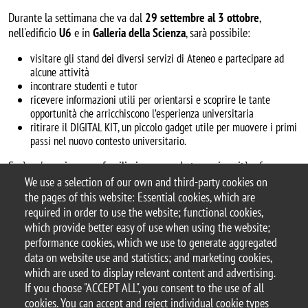
Durante la settimana che va dal
29 settembre al 3 ottobre
,
nell'edificio
U6
e in
Galleria della Scienza
, sarà possibile:
visitare gli stand dei diversi servizi di Ateneo e partecipare ad
alcune attività
incontrare studenti e tutor
ricevere informazioni utili per orientarsi e scoprire le tante
opportunità che arricchiscono l’esperienza universitaria
ritirare il DIGITAL KIT, un piccolo gadget utile per muovere i primi
passi nel nuovo contesto universitario.
Sarà un'occasione per familiarizzare con la tua università e fare
nuove amicizie.
We use a selection of our own and third-party cookies on
the pages of this website: Essential cookies, which are
Ti aspettiamo!
required in order to use the website; functional cookies,
which provide better easy of use when using the website;
performance cookies, which we use to generate aggregated
data on website use and statistics; and marketing cookies,
which are used to display relevant content and advertising.
© 2025 University of Milano-Bicocca
If you choose "ACCEPT ALL", you consent to the use of all
Piazza dell'Ateneo Nuovo, 1 - 20126, Milan
cookies. You can accept and reject individual cookie types