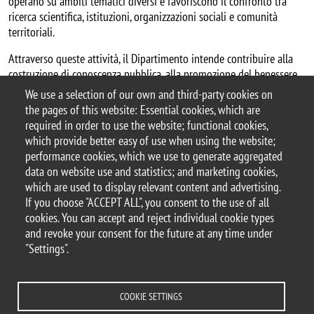
operano su ambiti tematici diversi e favoriscono il confronto tra
ricerca scientifica, istituzioni, organizzazioni sociali e comunità
territoriali.
Attraverso queste attività, il Dipartimento intende contribuire alla
costruzione di conoscenza pubblica, alla promozione del benessere
sociale, alla diffusione di competenze specialistiche e allo sviluppo
We use a selection of our own and third-party cookies on
di forme di collaborazione capaci di rispondere alle trasformazioni e
the pages of this website: Essential cookies, which are
alle sfide della società contemporanea.
required in order to use the website; functional cookies,
which provide better easy of use when using the website;
performance cookies, which we use to generate aggregated
data on website use and statistics; and marketing cookies,
which are used to display relevant content and advertising.
© 2025 University of Milano-Bicocca
If you choose "ACCEPT ALL", you consent to the use of all
Piazza dell'Ateneo Nuovo, 1 - 20126, Milan
cookies. You can accept and reject individual cookie types
PEC address:
ateneo.bicocca@pec.unimib.it
and revoke your consent for the future at any time under
P.I. 12621570154 |
"Settings".
redazioneweb.sociologia@unimib.it
COOKIE SETTINGS