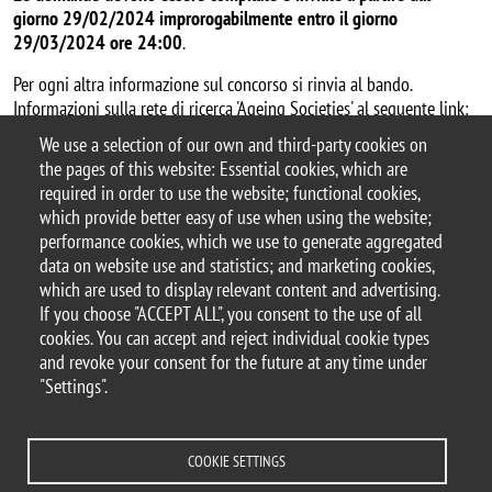
giorno 29/02/2024 improrogabilmente entro il giorno
29/03/2024 ore 24:00
.
Per ogni altra informazione sul concorso si rinvia al bando.
Informazioni sulla rete di ricerca 'Ageing Societies' al seguente link:
https://ageingsocieties.unimib.it/
We use a selection of our own and third-party cookies on
the pages of this website: Essential cookies, which are
Document
Bando Premio di Laurea
required in order to use the website; functional cookies,
which provide better easy of use when using the website;
performance cookies, which we use to generate aggregated
data on website use and statistics; and marketing cookies,
which are used to display relevant content and advertising.
© 2025 University of Milano-Bicocca
If you choose "ACCEPT ALL", you consent to the use of all
Piazza dell'Ateneo Nuovo, 1 - 20126, Milan
cookies. You can accept and reject individual cookie types
PEC address:
ateneo.bicocca@pec.unimib.it
and revoke your consent for the future at any time under
P.I. 12621570154 |
"Settings".
redazioneweb.sociologia@unimib.it
COOKIE SETTINGS