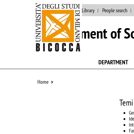
Main site
University Library
People search
Department of So
DEPARTMENT
Home
Temi
Ge
Ide
In
Fa