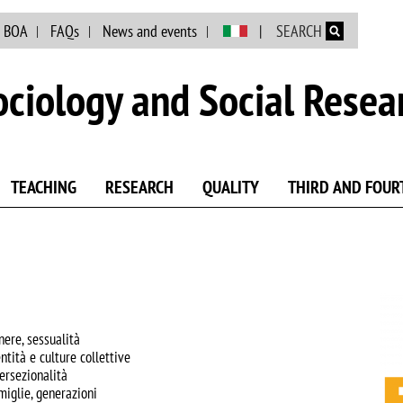
Skip to main content
BOA
FAQs
News and events
SEARCH
ciology and Social Resea
TEACHING
RESEARCH
QUALITY
THIRD AND FOUR
Ima
nere, sessualità
ntità e culture collettive
tersezionalità
miglie, generazioni