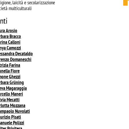
igione, laicità e secolarizzazione
cietà multiculturali
nti
ura
Arosio
rbara
Bracco
rina
Calloni
enya
Camozzi
essandra
Decataldo
renzo
Domaneschi
trizia
Farina
unella
Fiore
mone
Ghezzi
rbara
Grüning
eva
Magaraggia
rcello
Maneri
lvia
Mecatti
rlotta
Mozzana
ampaolo
Nuvolati
urizio
Pisati
anuele
Polizzi
lter
Privitera