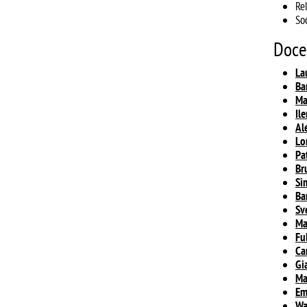
Rel
So
Doce
La
Ba
Ma
Il
Al
Lo
Pa
Br
Si
Ba
Sv
Ma
Fu
Ca
Gi
Ma
Em
Wa