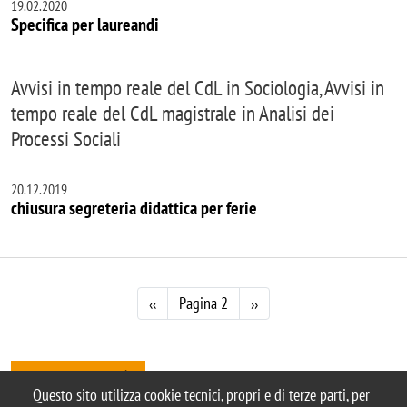
19.02.2020
Specifica per laureandi
Avvisi in tempo reale del CdL in Sociologia, Avvisi in
tempo reale del CdL magistrale in Analisi dei
Processi Sociali
20.12.2019
chiusura segreteria didattica per ferie
Paginazione
Pagina precedente
Pagina successiva
Pagina 2
‹‹
››
Tutte le news
Questo sito utilizza cookie tecnici, propri e di terze parti, per