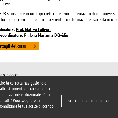
tative.
UR si inserisce in un’ampia rete di relazioni internazionali con università
ttorande occasioni di confronto scientifico e formazione avanzata in un c
dinatore:
Prof. Matteo Colleoni
-coordinatore:
Prof.ssa
Marianna D'Ovidio
ttagli del corso
ano-Bicocca
 Milano
ntire la corretta navigazione e
mib.it
e altri strumenti di tracciamento
ciologia@unimib.it
comunicazione istituzionale. Puoi
a tutti”. Puoi scegliere di
RIVEDI LE TUE SCELTE SUI COOKIE
sonalizzare le tue scelte cliccando
parente
Dichiarazione di accessibilità
ui cookie