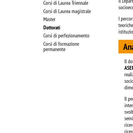
Il Dipa
Corsi di Laurea Triennale
socioec
Corsi di Laurea magistrale
I perco
Master
teorich
Dottorati
istituzi
Corsi di perfezionamento
Corsi di formazione
Ana
permanente
Il d
ASE
real
soci
dime
Il p
inte
svol
semi
rice
rice