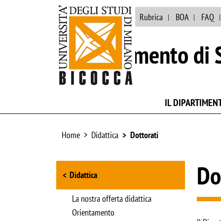
Ateneo
Biblioteca
Rubrica
BOA
FAQ
Dipartimento di S
IL DIPARTIMEN
Home
Didattica
Dottorati
Browse the section
Do
Didattica
La nostra offerta didattica
Orientamento