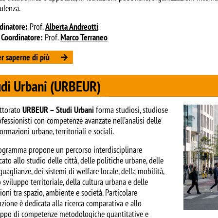
ulenza.
dinatore:
Prof.
Alberta Andreotti
 Coordinatore:
Prof.
Marco Terraneo
r saperne di più
udi Urbani (URBEUR)
Image
ottorato
URBEUR – Studi Urbani
forma studiosi, studiose
ofessionisti con competenze avanzate nell’analisi delle
ormazioni urbane, territoriali e sociali.
rogramma propone un percorso interdisciplinare
ato allo studio delle città, delle politiche urbane, delle
guaglianze, dei sistemi di welfare locale, della mobilità,
o sviluppo territoriale, della cultura urbana e delle
zioni tra spazio, ambiente e società. Particolare
nzione è dedicata alla ricerca comparativa e allo
uppo di competenze metodologiche quantitative e