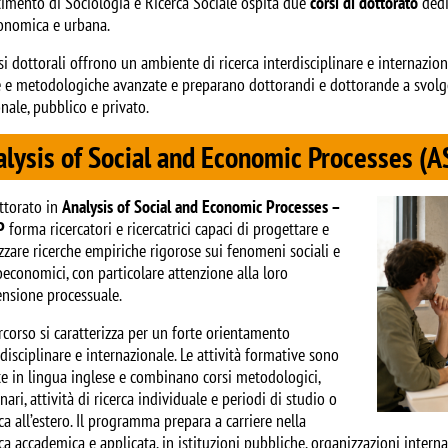
rtimento di Sociologia e Ricerca Sociale ospita due
corsi di dottorato
dedi
onomica e urbana.
rsi dottorali offrono un ambiente di ricerca interdisciplinare e internaz
e e metodologiche avanzate e preparano dottorandi e dottorande a svolger
onale, pubblico e privato.
lysis of Social and Economic Processes (A
Image
ottorato in
Analysis of Social and Economic Processes –
P
forma ricercatori e ricercatrici capaci di progettare e
izzare ricerche empiriche rigorose sui fenomeni sociali e
oeconomici, con particolare attenzione alla loro
nsione processuale.
ercorso si caratterizza per un forte orientamento
rdisciplinare e internazionale. Le attività formative sono
te in lingua inglese e combinano corsi metodologici,
nari, attività di ricerca individuale e periodi di studio o
rca all’estero. Il programma prepara a carriere nella
rca accademica e applicata, in istituzioni pubbliche, organizzazioni internaz