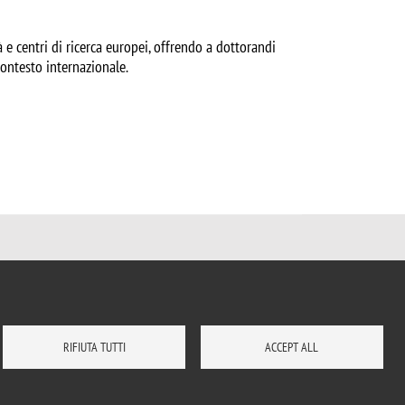
 e centri di ricerca europei, offrendo a dottorandi
ontesto internazionale.
RIFIUTA TUTTI
ACCEPT ALL
DOVE SIAMO
MAPPA DEL SITO