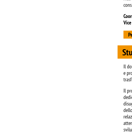
cons
Coor
Vice
Pe
St
Il d
e pr
trasf
Il p
dedic
disu
dell
rela
atte
svil