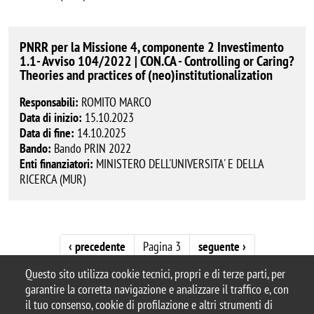
PNRR per la Missione 4, componente 2 Investimento
1.1- Avviso 104/2022 | CON.CA - Controlling or Caring?
Theories and practices of (neo)institutionalization
Responsabili:
ROMITO MARCO
Data di inizio:
15.10.2023
Data di fine:
14.10.2025
Bando:
Bando PRIN 2022
Enti finanziatori:
MINISTERO DELL'UNIVERSITA' E DELLA
RICERCA (MUR)
Paginazione
Pagina precedente
Pagina successiva
‹ precedente
Pagina 3
seguente ›
Questo sito utilizza cookie tecnici, propri e di terze parti, per
garantire la corretta navigazione e analizzare il traffico e, con
il tuo consenso, cookie di profilazione e altri strumenti di