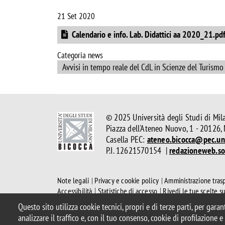
21 Set 2020
Document
Calendario e info. Lab. Didattici aa 2020_21.pd
Categoria news
Avvisi in tempo reale del CdL in Scienze del Turism
© 2025 Università degli Studi di Mil
Piazza dell'Ateneo Nuovo, 1 - 20126,
Casella PEC:
ateneo.bicocca@pec.uni
P.I. 12621570154 |
redazioneweb.so
Note legali
Privacy e cookie policy
Amministrazione tras
Accessibilità
Statistiche di accesso
Rivedi le tue scelte s
Questo sito utilizza cookie tecnici, propri e di terze parti, per gara
analizzare il traffico e, con il tuo consenso, cookie di profilazione 