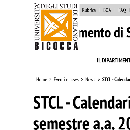
Ateneo
Biblioteca
Rubrica
BOA
FAQ
Dipartimento di S
IL DIPARTIMEN
Home
Eventi e news
News
STCL - Calendar
STCL - Calendari
semestre a.a. 