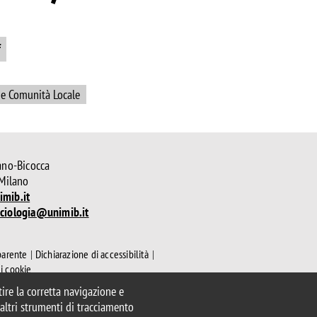
f
o e Comunità Locale
ano-Bicocca
 Milano
mib.it
ciologia@unimib.it
parente
Dichiarazione di accessibilità
ui cookie
ntire la corretta navigazione e
e altri strumenti di tracciamento