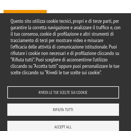
Tutte le news
Questo sito utilizza cookie tecnici, propri e di terze parti, per
garantire la corretta navigazione e analizzare il traffico e, con
il tuo consenso, cookie di profilazione e altri strumenti di
tracciamento di terzi per mostrare video e misurare
© 2025 Università degli Studi di Milano-Bicocca
l'efficacia delle attività di comunicazione istituzionale. Puoi
Piazza dell'Ateneo Nuovo, 1 - 20126, Milano
rifiutare i cookie non necessari e di profilazione cliccando su
Casella PEC:
ateneo.bicocca@pec.unimib.it
“Rifiuta tutti”. Puoi scegliere di acconsentirne l’utilizzo
P.I. 12621570154 |
cliccando su “Accetta tutti” oppure puoi personalizzare le tue
redazioneweb.sociologia@unimib.it
scelte cliccando su “Rivedi le tue scelte sui cookie”.
RIVEDI LE TUE SCELTE SUI COOKIE
Note legali
Privacy e cookie policy
Amministrazione trasparente
Dichiarazione di accessibilità
Accessibilità
Statistiche di accesso
RIFIUTA TUTTI
Rivedi le tue scelte sui cookie
DOVE SIAMO
MAPPA DEL SITO
ACCEPT ALL