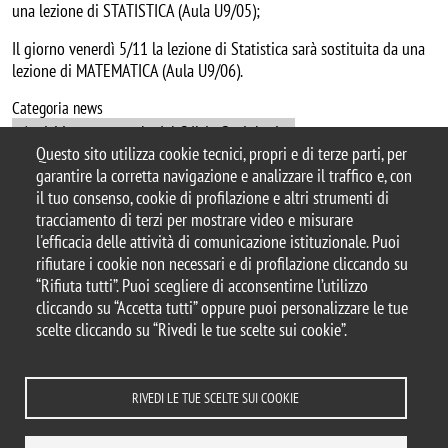
una lezione di STATISTICA (Aula U9/05);
Il giorno venerdì 5/11 la lezione di Statistica sarà sostituita da una
lezione di MATEMATICA (Aula U9/06).
Categoria news
Avvisi in tempo reale del CdL in Sociologia
Questo sito utilizza cookie tecnici, propri e di terze parti, per
garantire la corretta navigazione e analizzare il traffico e, con
il tuo consenso, cookie di profilazione e altri strumenti di
tracciamento di terzi per mostrare video e misurare
© 2025 Università degli Studi di Milano-Bicocca
l'efficacia delle attività di comunicazione istituzionale. Puoi
Piazza dell'Ateneo Nuovo, 1 - 20126, Milano
rifiutare i cookie non necessari e di profilazione cliccando su
Casella PEC:
ateneo.bicocca@pec.unimib.it
“Rifiuta tutti”. Puoi scegliere di acconsentirne l’utilizzo
P.I. 12621570154 |
cliccando su “Accetta tutti” oppure puoi personalizzare le tue
redazioneweb.sociologia@unimib.it
scelte cliccando su “Rivedi le tue scelte sui cookie”.
RIVEDI LE TUE SCELTE SUI COOKIE
Note legali
Privacy e cookie policy
Amministrazione trasparente