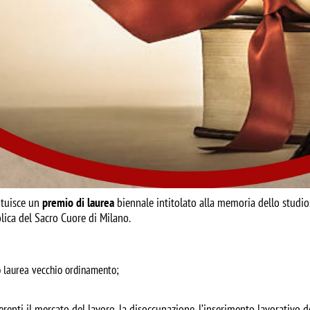
ituisce un
premio di laurea
biennale intitolato alla memoria dello studi
olica del Sacro Cuore di Milano.
 o laurea vecchio ordinamento;
renti il mercato del lavoro, la disoccupazione, l’inserimento lavorativo deg