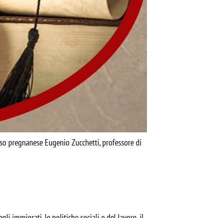
oso pregnanese Eugenio Zucchetti, professore di
li immigrati, le politiche sociali e del lavoro, il