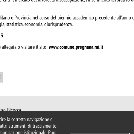
 Milano e Provincia nel corso del biennio accademico precedente all’anno d
gia, statistica, economia, giurisprudenza.
23
.
allegata o visitare il sito:
www.comune.pregnana.mi.it
i
ano-Bicocca
 Milano
ntire la corretta navigazione e
mib.it
e altri strumenti di tracciamento
ciologia@unimib.it
comunicazione istituzionale. Puoi