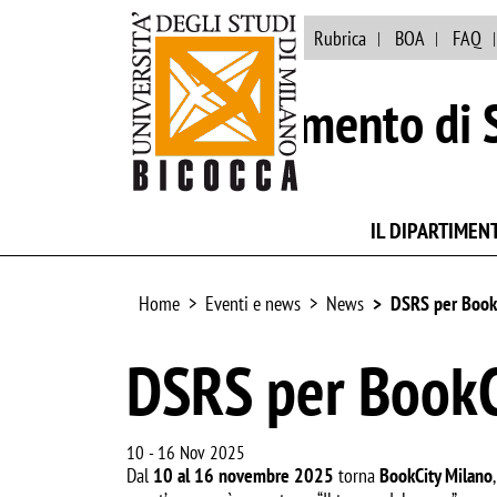
Ateneo
Biblioteca
Rubrica
BOA
FAQ
Dipartimento di S
IL DIPARTIMEN
Home
Eventi e news
News
DSRS per Book
DSRS per BookC
10
-
16 Nov 2025
Dal
10 al 16 novembre 2025
torna
BookCity Milano