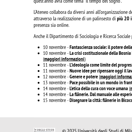
quest’anno avrà come tema “Il tempo del sogno”.
L'Ateneo collabora da diversi anni all’organizzazione 
attraverso la realizzazione di un palinsesto di
più 20 i
presenza sia online.
Anche il Dipartimento di Sociologia e Ricerca Sociale
10 novembre -
Fantascienza sociale: il potere delle
10 novembre -
La crisi costituzionale della Bosni
(
maggiori informazioni
)
11 novembre -
L’ideologia come limite del progress
11 novembre -
Nuove idee per ripensare oggi il la
12 novembre -
Genere e potere
(
maggiori informa
13 novembre -
Pace possibile in un mondo in fra
14 novembre -
L’etica della cura con voce umana
(
14 novembre -
La flânerie. Dal manuale alle esper
15 novembre -
Disegnare la città: flânerie in Bicoc
© 2025 Università degli Studi di Mil