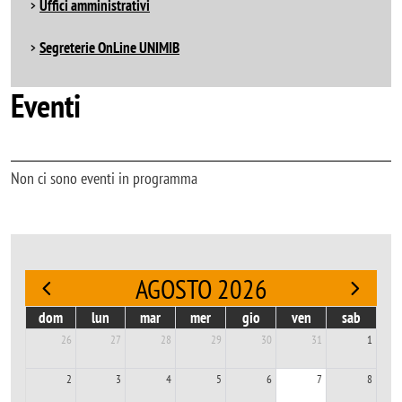
Uffici amministrativi
Segreterie OnLine UNIMIB
Eventi
Non ci sono eventi in programma
AGOSTO 2026
dom
lun
mar
mer
gio
ven
sab
26
27
28
29
30
31
1
2
3
4
5
6
7
8